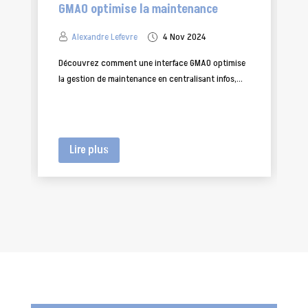
la maintenance
source pour votre entrepris
4 Nov 2024
Alexandre Lefevre
25 Nov 20
e interface GMAO optimise
Découvrez les avantages économiques
ce en centralisant infos,...
open source : réduction des coûts,...
Lire plus