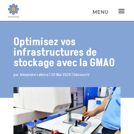
Optimisez vos
infrastructures de
stockage avec la GMAO
par
Alexandre Lefevre
|
20 Mai 2025
|
Découvrir