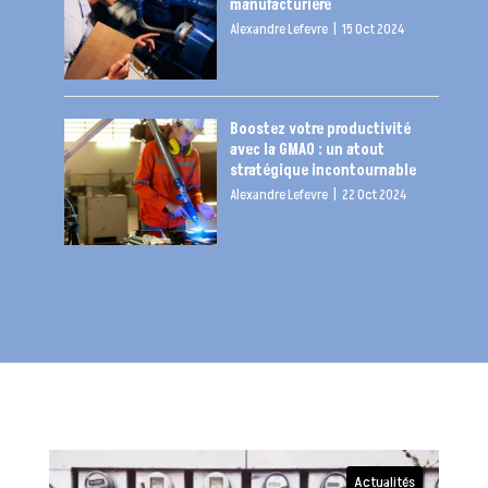
manufacturière
Alexandre Lefevre
|
15 Oct 2024
Boostez votre productivité
avec la GMAO : un atout
stratégique incontournable
Alexandre Lefevre
|
22 Oct 2024
Actualités