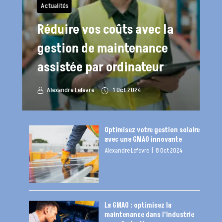
Actualités
Réduire vos coûts avec la
gestion de maintenance
assistée par ordinateur
Alexandre Lefevre
1 Oct 2024
Optimisez votre gestion solaire
avec une GMAO innovante
Alexandre Lefevre
|
8 Oct 2024
La GMAO : optimisez la
maintenance dans l’industrie