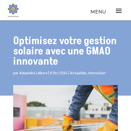
Optimisez votre gestion
solaire avec une GMAO
innovante
par
Alexandre Lefevre
|
8 Oct 2024
|
Actualités
,
Innovation