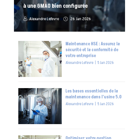
à une GMAO bien configurée
Alexandre Lefevre
26 Jan 2026
Maintenance HSE : Assurez la
sécurité et la conformité de
votre entreprise
Alexandre Lefevre
|
5 Jan 2026
Les bases essentielles de la
maintenance dans l’usine 5.0
Alexandre Lefevre
|
5 Jan 2026
Optimisez votre gestion