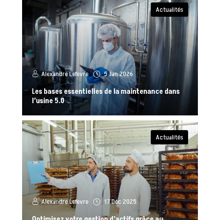
Actualités
Alexandre Lefevre
5 Jan 2026
Les bases essentielles de la maintenance dans
l’usine 5.0
Actualités
Alexandre Lefevre
17 Déc 2025
Optimisez votre gestion d’actifs grâce au