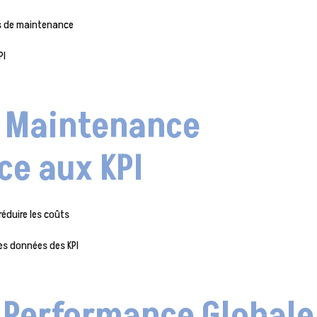
es de maintenance
PI
a Maintenance
ce aux KPI
réduire les coûts
es données des KPI
a Performance Globale