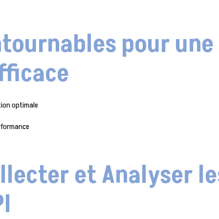
ontournables pour une
fficace
stion optimale
erformance
lecter et Analyser le
PI