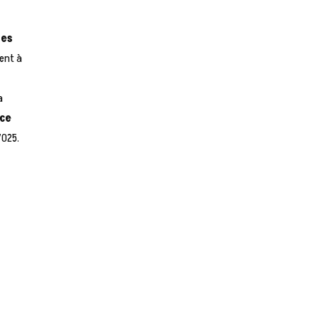
les
uent à
a
nce
7025.
a
s