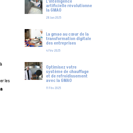
L’intelligence
artificielle révolutionne
la GMAO
28 Jan 2025
La gmao au cœur de la
transformation digitale
des entreprises
4 Fév 2025
 à
Optimisez votre
système de chauffage
et de refroidissement
er les
avec la GMAO
11 Fév 2025
la