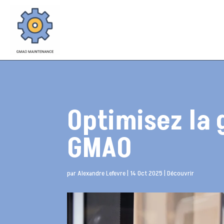
Optimisez la 
GMAO
par
Alexandre Lefevre
|
14 Oct 2025
|
Découvrir