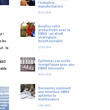
l’industrie
manufacturière
15 Oct 2024
Boostez votre
productivité avec la
GMAO : un atout
t !
stratégique
e les
incontournable
t : la
22 Oct 2024
Optimisez vos actifs
GMAO
énergétiques avec une
table
GMAO innovante
28 Oct 2024
Découvrez comment
une interface GMAO
optimise la
maintenance
4 Nov 2024