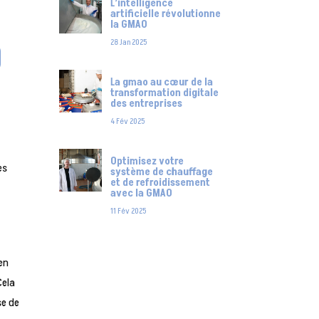
L’intelligence
artificielle révolutionne
la GMAO
O
28 Jan 2025
La gmao au cœur de la
transformation digitale
des entreprises
4 Fév 2025
Optimisez votre
es
système de chauffage
et de refroidissement
avec la GMAO
11 Fév 2025
 en
Cela
se de