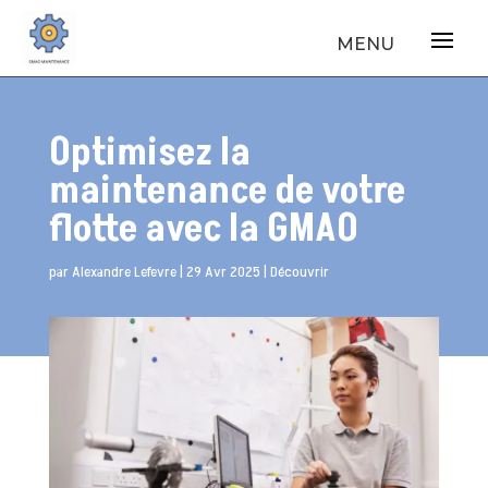
Optimisez la
maintenance de votre
flotte avec la GMAO
par
Alexandre Lefevre
|
29 Avr 2025
|
Découvrir