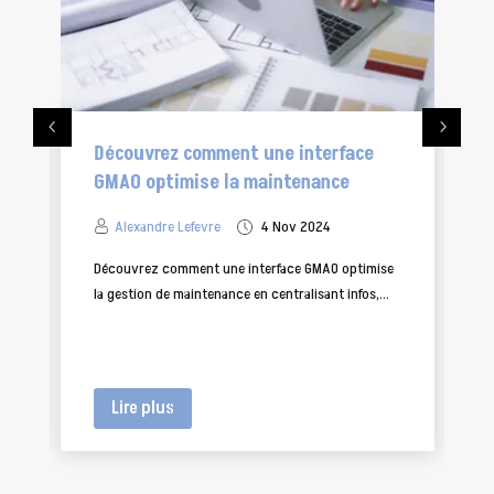
ez comment une interface
Les avantages d’un
timise la maintenance
source pour votre en
e Lefevre
4 Nov 2024
Alexandre Lefevre
comment une interface GMAO optimise
Découvrez les avantages é
e maintenance en centralisant infos,...
open source : réduction des 
us
Lire plus