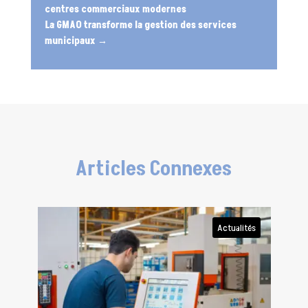
centres commerciaux modernes
La GMAO transforme la gestion des services
municipaux
→
Articles Connexes
Actualités