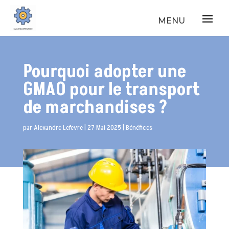
Pourquoi adopter une
GMAO pour le transport
de marchandises ?
par
Alexandre Lefevre
|
27 Mai 2025
|
Bénéfices