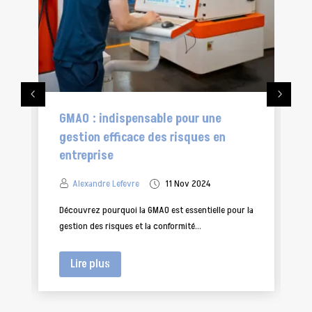
GMAO : indispensable pour une
Opt
gestion efficace des risques en
rec
entreprise
Al
Alexandre Lefevre
11 Nov 2024
Optim
la GM
Découvrez pourquoi la GMAO est essentielle pour la
gestion des risques et la conformité...
Lire plus
Li